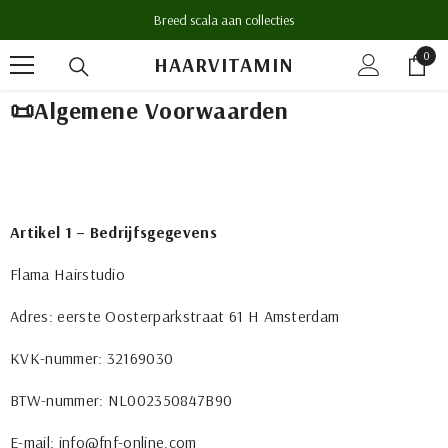
GA NAAR DE INHOUD
Breed scala aan collecties
I18n
0
HAARVITAMIN
Error
Miss
📜Algemene Voorwaarden
inter
valu
"tel"
for
"
{{
Artikel 1 – Bedrijfsgegevens
tel
}}
Flama Hairstudio
artik
Adres: eerste Oosterparkstraat 61 H Amsterdam
KVK-nummer: 32169030
BTW-nummer: NL002350847B90
E-mail: info@fnf-online.com